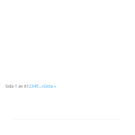
Välkommen till Valle camping! Har du några funderingar
är du alltid...
Sida 1 av 6
1
2
3
4
5
...
»
Sista »