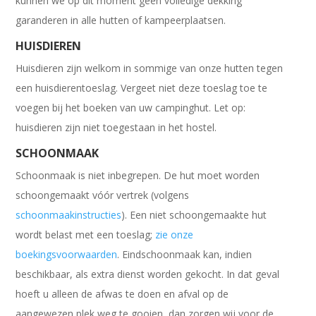
kunnen we op dit moment geen volledige dekking
garanderen in alle hutten of kampeerplaatsen.
HUISDIEREN
Huisdieren zijn welkom in sommige van onze hutten tegen
een huisdierentoeslag. Vergeet niet deze toeslag toe te
voegen bij het boeken van uw campinghut. Let op:
huisdieren zijn niet toegestaan in het hostel.
SCHOONMAAK
Schoonmaak is niet inbegrepen. De hut moet worden
schoongemaakt vóór vertrek (volgens
schoonmaakinstructies
). Een niet schoongemaakte hut
wordt belast met een toeslag;
zie onze
boekingsvoorwaarden
. Eindschoonmaak kan, indien
beschikbaar, als extra dienst worden gekocht. In dat geval
hoeft u alleen de afwas te doen en afval op de
aangewezen plek weg te gooien, dan zorgen wij voor de