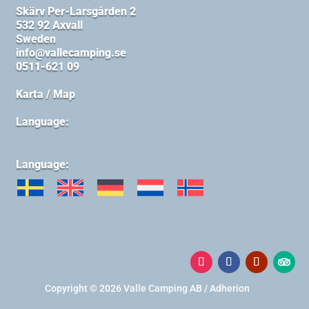
Skärv Per-Larsgården 2
532 92 Axvall
Sweden
info@vallecamping.se
0511-621 09
Karta / Map
Language:
Language:
Copyright © 2026 Valle Camping AB / Adherion