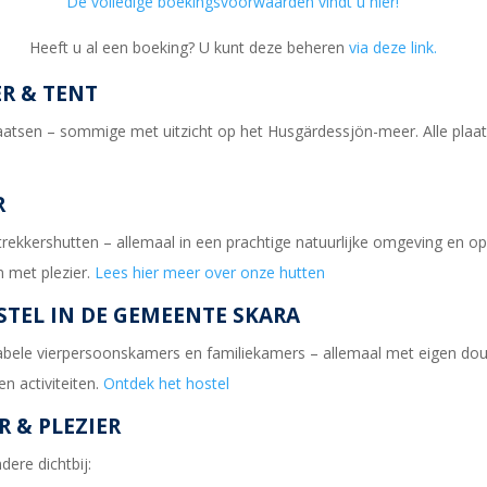
De volledige boekingsvoorwaarden vindt u hier!
Heeft u al een boeking? U kunt deze beheren
via deze link.
R & TENT
nplaatsen – sommige met uitzicht op het Husgärdessjön-meer. Alle pl
R
trekkershutten – allemaal in een prachtige natuurlijke omgeving en o
n met plezier.
Lees hier meer over onze hutten
STEL IN DE GEMEENTE SKARA
ortabele vierpersoonskamers en familiekamers – allemaal met eigen do
n activiteiten.
Ontdek het hostel
R & PLEZIER
ere dichtbij: