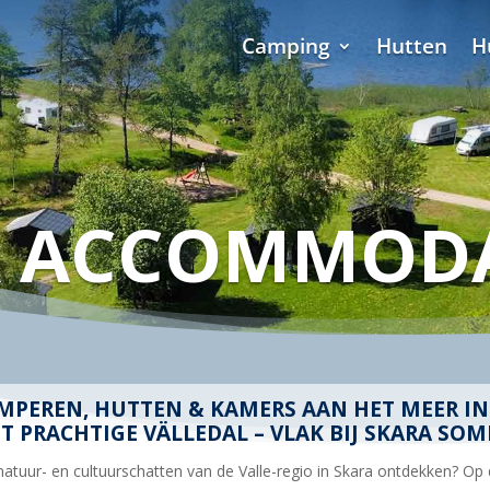
Camping
Hutten
H
R ACCOMMODA
KAMPEREN, HUTTEN & KAMERS AAN HET MEER I
ET PRACHTIGE VÄLLEDAL – VLAK BIJ SKARA S
atuur- en cultuurschatten van de Valle-regio in Skara ontdekken? Op