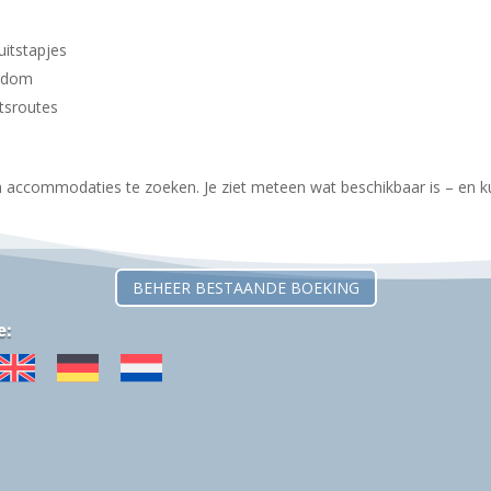
uitstapjes
jkdom
etsroutes
 accommodaties te zoeken. Je ziet meteen wat beschikbaar is – en kun
BEHEER BESTAANDE BOEKING
e: