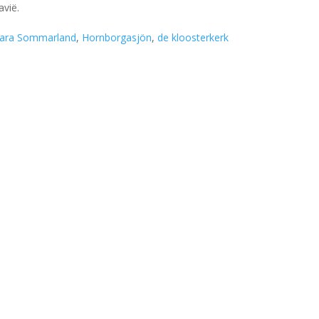
avië.
ara Sommarland
,
Hornborgasjön
,
de kloosterkerk