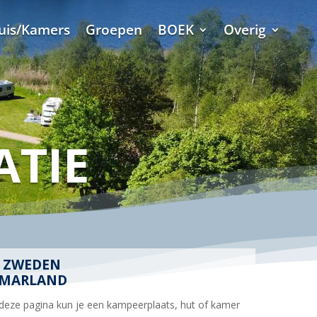
uis/Kamers
Groepen
BOEK
Overig
TIE
N ZWEDEN
OMMARLAND
 deze pagina kun je een kampeerplaats, hut of kamer