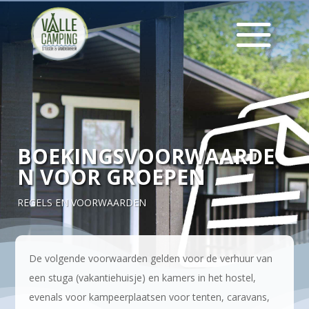
BOEKINGSVOORWAARDE
N VOOR GROEPEN
REGELS EN VOORWAARDEN
De volgende voorwaarden gelden voor de verhuur van
een stuga (vakantiehuisje) en kamers in het hostel,
evenals voor kampeerplaatsen voor tenten, caravans,