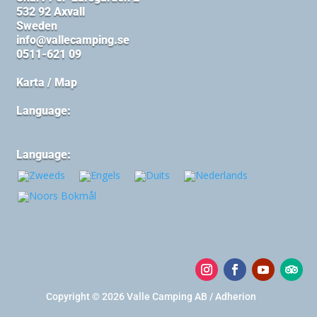
532 92 Axvall
Sweden
info@vallecamping.se
0511-621 09
Karta / Map
Language:
Language:
Copyright © 2026 Valle Camping AB / Adherion