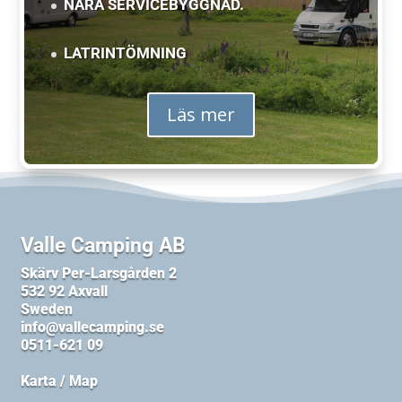
NÄRA SERVICEBYGGNAD.
LATRINTÖMNING
Läs mer
Valle Camping AB
Skärv Per-Larsgården 2
532 92 Axvall
Sweden
info@vallecamping.se
0511-621 09
Karta / Map