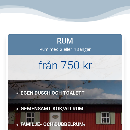
RUM
Rum med 2 eller 4 sängar
från 750 kr
EGEN DUSCH OCH TOALETT
GEMENSAMT KÖK/ALLRUM
FAMILJE- OCH D
UBBELRUM.