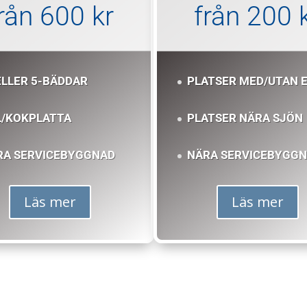
rån 600 kr
från 200 
ELLER 5-BÄDDAR
PLATSER MED/UTAN 
L/KOKPLATTA
PLATSER NÄRA SJÖN
RA SERVICEBYGGNAD
NÄRA SERVICEBYGG
Läs mer
Läs mer