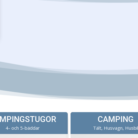
MPINGSTUGOR
CAMPING
4- och 5-bäddar
Tält, Husvagn, Husbi