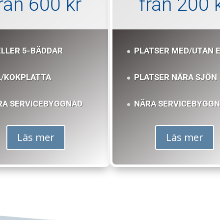
rån 600 kr
från 200 
ELLER 5-BÄDDAR
PLATSER MED/UTAN 
L/KOKPLATTA
PLATSER NÄRA SJÖN
RA SERVICEBYGGNAD
NÄRA SERVICEBYGG
Läs mer
Läs mer