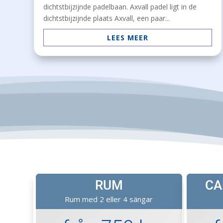
dichtstbijzijnde padelbaan. Axvall padel ligt in de
dichtstbijzijnde plaats Axvall, een paar...
LEES MEER
RUM
CA
Rum med 2 eller 4 sängar