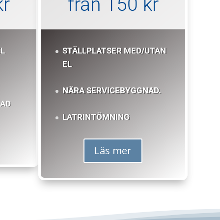
kr
från 150 kr
EL
STÄLLPLATSER MED/UTAN
EL
NÄRA SERVICEBYGGNAD.
NAD
LATRINTÖMNING
Läs mer