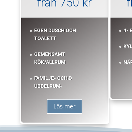
från 750 kr
f
EGEN DUSCH OCH
4- 
TOALETT
KY
GEMENSAMT
KÖK/ALLRUM
NÄ
FAMILJE- OCH D
UBBELRUM.
Läs mer