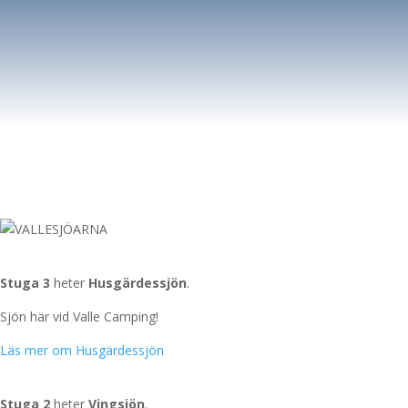
VALLESJÖARNA
Husgärdessjön
Stuga 3
heter
Husgärdessjön
.
Sjön här vid Valle Camping!
Läs mer om Husgärdessjön
Vingsjön
Stuga 2
heter
Vingsjön
.