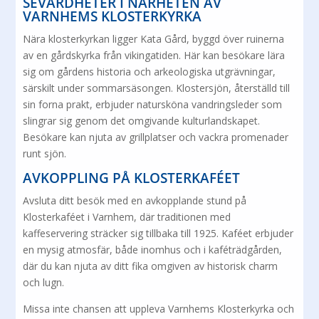
SEVÄRDHETER I NÄRHETEN AV
VARNHEMS KLOSTERKYRKA
Nära klosterkyrkan ligger Kata Gård, byggd över ruinerna
av en gårdskyrka från vikingatiden. Här kan besökare lära
sig om gårdens historia och arkeologiska utgrävningar,
särskilt under sommarsäsongen. Klostersjön, återställd till
sin forna prakt, erbjuder natursköna vandringsleder som
slingrar sig genom det omgivande kulturlandskapet.
Besökare kan njuta av grillplatser och vackra promenader
runt sjön.
AVKOPPLING PÅ KLOSTERKAFÉET
Avsluta ditt besök med en avkopplande stund på
Klosterkaféet i Varnhem, där traditionen med
kaffeservering sträcker sig tillbaka till 1925. Kaféet erbjuder
en mysig atmosfär, både inomhus och i kaféträdgården,
där du kan njuta av ditt fika omgiven av historisk charm
och lugn.
Missa inte chansen att uppleva Varnhems Klosterkyrka och