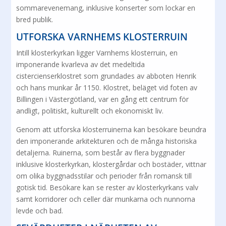
sommarevenemang, inklusive konserter som lockar en
bred publik.
UTFORSKA VARNHEMS KLOSTERRUIN
Intill klosterkyrkan ligger Varnhems klosterruin, en
imponerande kvarleva av det medeltida
cistercienserklostret som grundades av abboten Henrik
och hans munkar år 1150. Klostret, beläget vid foten av
Billingen i Västergötland, var en gång ett centrum för
andligt, politiskt, kulturellt och ekonomiskt liv.
Genom att utforska klosterruinerna kan besökare beundra
den imponerande arkitekturen och de många historiska
detaljerna. Ruinerna, som består av flera byggnader
inklusive klosterkyrkan, klostergårdar och bostäder, vittnar
om olika byggnadsstilar och perioder från romansk till
gotisk tid. Besökare kan se rester av klosterkyrkans valv
samt korridorer och celler där munkarna och nunnorna
levde och bad.