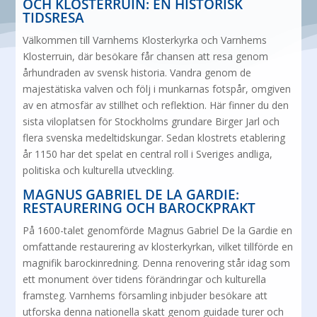
OCH KLOSTERRUIN: EN HISTORISK
TIDSRESA
Välkommen till Varnhems Klosterkyrka och Varnhems
Klosterruin, där besökare får chansen att resa genom
århundraden av svensk historia. Vandra genom de
majestätiska valven och följ i munkarnas fotspår, omgiven
av en atmosfär av stillhet och reflektion. Här finner du den
sista viloplatsen för Stockholms grundare Birger Jarl och
flera svenska medeltidskungar. Sedan klostrets etablering
år 1150 har det spelat en central roll i Sveriges andliga,
politiska och kulturella utveckling.
MAGNUS GABRIEL DE LA GARDIE:
RESTAURERING OCH BAROCKPRAKT
På 1600-talet genomförde Magnus Gabriel De la Gardie en
omfattande restaurering av klosterkyrkan, vilket tillförde en
magnifik barockinredning. Denna renovering står idag som
ett monument över tidens förändringar och kulturella
framsteg. Varnhems församling inbjuder besökare att
utforska denna nationella skatt genom guidade turer och