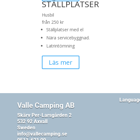
STÄLLPLATSER
Husbil
från 250 kr
Ställplatser med el
Nära servicebyggnad.
Latrintömning
Läs mer
Languag
Valle Camping AB
Skärv Per-Larsgården 2
532 92 Axvall
Sweden
info@vallecamping.se