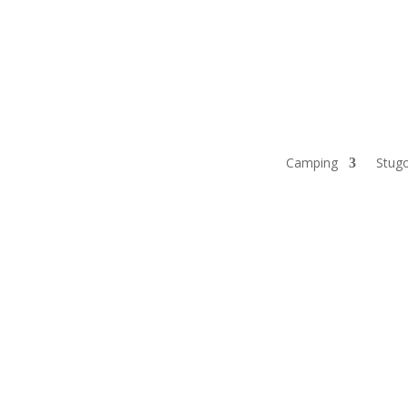
Camping
Stug
Camping
Stug