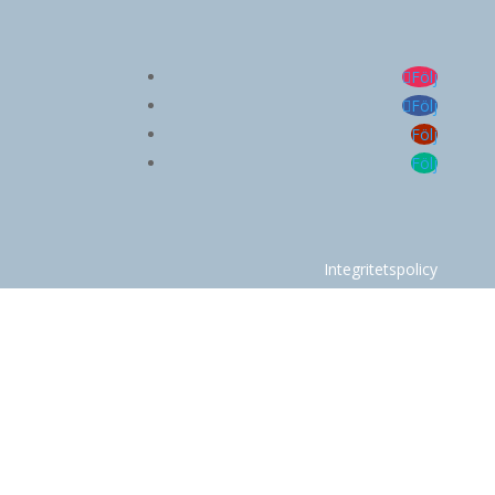
Följ
Följ
Följ
Följ
Integritetspolicy