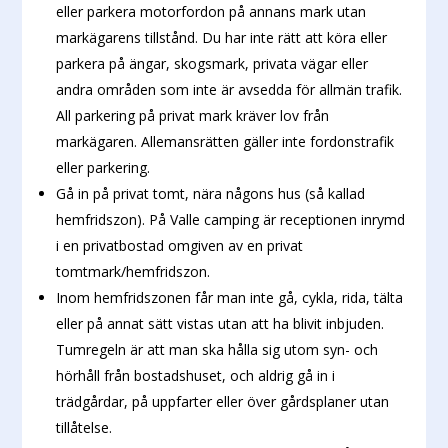
eller parkera motorfordon på annans mark utan
markägarens tillstånd. Du har inte rätt att köra eller
parkera på ängar, skogsmark, privata vägar eller
andra områden som inte är avsedda för allmän trafik.
All parkering på privat mark kräver lov från
markägaren. Allemansrätten gäller inte fordonstrafik
eller parkering.
Gå in på privat tomt, nära någons hus (så kallad
hemfridszon). På Valle camping är receptionen inrymd
i en privatbostad omgiven av en privat
tomtmark/hemfridszon.
Inom hemfridszonen får man inte gå, cykla, rida, tälta
eller på annat sätt vistas utan att ha blivit inbjuden.
Tumregeln är att man ska hålla sig utom syn- och
hörhåll från bostadshuset, och aldrig gå in i
trädgårdar, på uppfarter eller över gårdsplaner utan
tillåtelse.