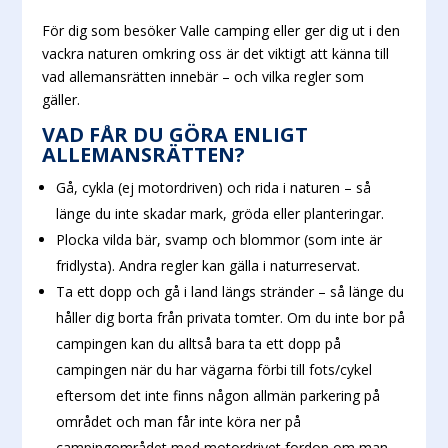
För dig som besöker Valle camping eller ger dig ut i den
vackra naturen omkring oss är det viktigt att känna till
vad allemansrätten innebär – och vilka regler som
gäller.
VAD FÅR DU GÖRA ENLIGT
ALLEMANSRÄTTEN?
Gå, cykla (ej motordriven) och rida i naturen – så
länge du inte skadar mark, gröda eller planteringar.
Plocka vilda bär, svamp och blommor (som inte är
fridlysta). Andra regler kan gälla i naturreservat.
Ta ett dopp och gå i land längs stränder – så länge du
håller dig borta från privata tomter. Om du inte bor på
campingen kan du alltså bara ta ett dopp på
campingen när du har vägarna förbi till fots/cykel
eftersom det inte finns någon allmän parkering på
området och man får inte köra ner på
campingområdet med motordrivet fordon om man