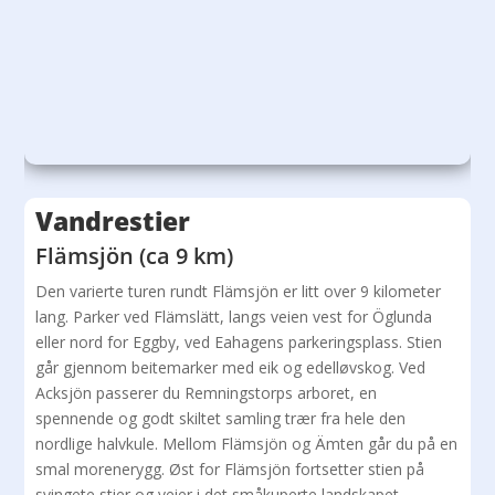
Vandrestier
Flämsjön (ca 9 km)
Den varierte turen rundt Flämsjön er litt over 9 kilometer
lang. Parker ved Flämslätt, langs veien vest for Öglunda
eller nord for Eggby, ved Eahagens parkeringsplass. Stien
går gjennom beitemarker med eik og edelløvskog. Ved
Acksjön passerer du Remningstorps arboret, en
spennende og godt skiltet samling trær fra hele den
nordlige halvkule. Mellom Flämsjön og Ämten går du på en
smal morenerygg. Øst for Flämsjön fortsetter stien på
svingete stier og veier i det småkuperte landskapet.