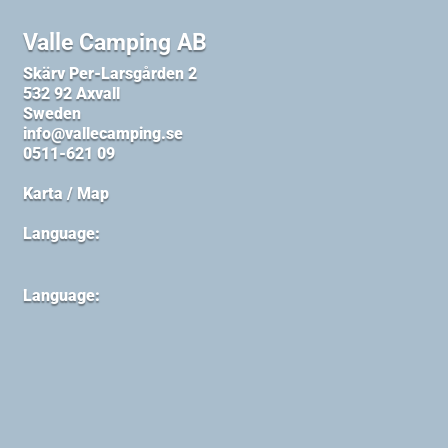
Valle Camping AB
Skärv Per-Larsgården 2
532 92 Axvall
Sweden
info@vallecamping.se
0511-621 09
Karta / Map
Language:
Language: