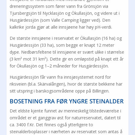
dreneringssystem som fører vann fra Grönsjön via
Tjursbergsjön til Nycklasjön og Ökullasjön, og videre ut i
Husgärdessjön (som Valle Camping ligger ved). Den
kalkrike jorda gjør at alle innsjøene har høy pH-verdi.
De største innsjøene i reservatet er Ökullasjön (16 ha) og
Husgärdessjön (33 ha), som begge er knapt 12 meter
dype. Nedbørsfeltene til innsjøene er svært ulike i størrelse
(3 km² mot 31 km²). Dette gir en omløpstid på knapt ett år
for Ökullasjön og 1–2 måneder for Husgärdessjön.
Husgärdessjön får vann fra innsjøsystemet nord for
riksveien (bl.a. Skärvalången), hvor de største bekkene har
sitt utspring i barskogsområdene oppe på Billingen.
BOSETNING FRA FØR YNGRE STEINALDER
Det eldste kjente funnet av menneskelig tilstedeværelse i
området er et ganggrav øst for naturreservatet, datert til
ca. 3400 f.Kr. Det finnes også ytterligere to
steinalderboplasser i nærheten av reservatet som antas å