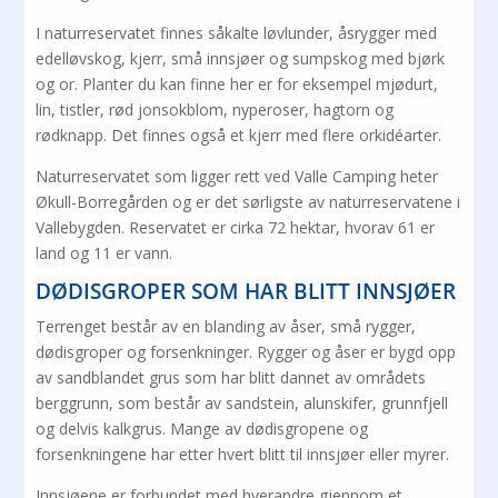
I naturreservatet finnes såkalte løvlunder, åsrygger med
edelløvskog, kjerr, små innsjøer og sumpskog med bjørk
og or. Planter du kan finne her er for eksempel mjødurt,
lin, tistler, rød jonsokblom, nyperoser, hagtorn og
rødknapp. Det finnes også et kjerr med flere orkidéarter.
Naturreservatet som ligger rett ved Valle Camping heter
Økull-Borregården og er det sørligste av naturreservatene i
Vallebygden. Reservatet er cirka 72 hektar, hvorav 61 er
land og 11 er vann.
DØDISGROPER SOM HAR BLITT INNSJØER
Terrenget består av en blanding av åser, små rygger,
dødisgroper og forsenkninger. Rygger og åser er bygd opp
av sandblandet grus som har blitt dannet av områdets
berggrunn, som består av sandstein, alunskifer, grunnfjell
og delvis kalkgrus. Mange av dødisgropene og
forsenkningene har etter hvert blitt til innsjøer eller myrer.
Innsjøene er forbundet med hverandre gjennom et