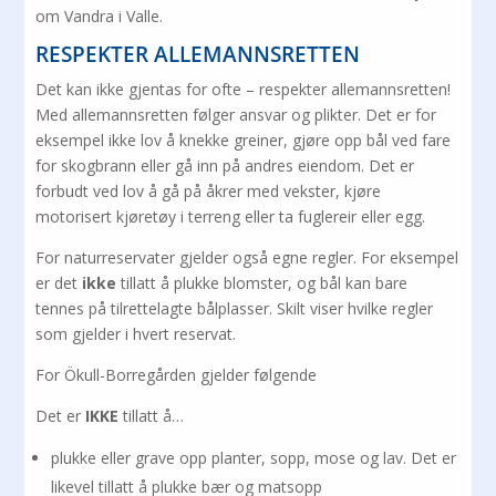
om Vandra i Valle.
RESPEKTER ALLEMANNSRETTEN
Det kan ikke gjentas for ofte – respekter allemannsretten!
Med allemannsretten følger ansvar og plikter. Det er for
eksempel ikke lov å knekke greiner, gjøre opp bål ved fare
for skogbrann eller gå inn på andres eiendom. Det er
forbudt ved lov å gå på åkrer med vekster, kjøre
motorisert kjøretøy i terreng eller ta fuglereir eller egg.
For naturreservater gjelder også egne regler. For eksempel
er det
ikke
tillatt å plukke blomster, og bål kan bare
tennes på tilrettelagte bålplasser. Skilt viser hvilke regler
som gjelder i hvert reservat.
For Ökull-Borregården gjelder følgende
Det er
IKKE
tillatt å…
plukke eller grave opp planter, sopp, mose og lav. Det er
likevel tillatt å plukke bær og matsopp