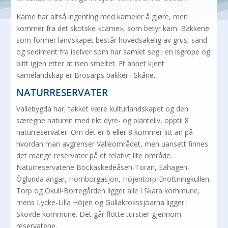
Kame har altså ingenting med kameler å gjøre, men
kommer fra det skotske «came», som betyr kam. Bakkene
som former landskapet består hovedsakelig av grus, sand
og sediment fra iselver som har samlet seg i en isgrope og
blitt igjen etter at isen smeltet. Et annet kjent
kamelandskap er Brösarps bakker i Skåne.
NATURRESERVATER
Vallebygda har, takket være kulturlandskapet og den
særegne naturen med rikt dyre- og planteliv, opptil 8
naturreservater. Om det er 6 eller 8 kommer litt an på
hvordan man avgrenser Valleområdet, men uansett finnes
det mange reservater på et relativt lite område.
Naturreservatene Bockaskedeåsen-Toran, Eahagen-
Öglunda ängar, Hornborgasjön, Höjentorp-Drottningkullen,
Torp og Ökull-Borregården ligger alle i Skara kommune,
mens Lycke-Lilla Höjen og Gullakrokssjöarna ligger i
Skövde kommune. Det går flotte turstier gjennom
reservatene.