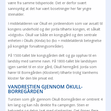
være fra samme tidsperiode. Det er derfor svært
sannsynlig at det har vært bosetninger her før yngre
steinalder.
I middelalderen var Ökull en jordeiendom som var avsatt til
kongens underhold og der jorda tilhørte kongen, et såkalt
«ödgods». Ökull var både en kongsgård og den sentrale
enheten i Ökulls (Kinda) bo (bo = middelaldersk betegnelse
på kongelige forvaltningsområder).
På 1500-tallet ble kongsgården delt og ga opphav til en
landsby med samme navn. På 1800-tallet ble landsbyen
igjen samlet til en stor gård, Ökull herregård. Jorda som
hører til Borregården (Klosteret) tilhørte trolig Varnhems
kloster før den ble privat eid.
VANDRESTIEN GJENNOM ÖKULL-
BORREGÅRDEN
Turstien som går gjennom Ökull-Borregården er omtrent 4
km lang og kan nås direkte fra campingen. Stien er
behagelig og delvis lagt med plankestier. Det finnes flere