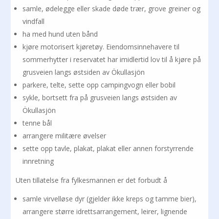
samle, ødelegge eller skade døde trær, grove greiner og
vindfall
ha med hund uten bånd
kjøre motorisert kjøretøy. Eiendomsinnehavere til
sommerhytter i reservatet har imidlertid lov til å kjøre på
grusveien langs østsiden av Ökullasjön
parkere, telte, sette opp campingvogn eller bobil
sykle, bortsett fra på grusveien langs østsiden av
Ökullasjön
tenne bål
arrangere militære øvelser
sette opp tavle, plakat, plakat eller annen forstyrrende
innretning
Uten tillatelse fra fylkesmannen er det forbudt å
samle virvelløse dyr (gjelder ikke kreps og tamme bier),
arrangere større idrettsarrangement, leirer, lignende