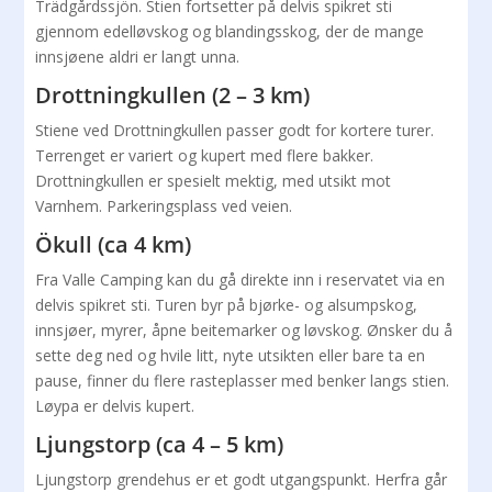
Trädgårdssjön. Stien fortsetter på delvis spikret sti
gjennom edelløvskog og blandingsskog, der de mange
innsjøene aldri er langt unna.
Drottningkullen (2 – 3 km)
Stiene ved Drottningkullen passer godt for kortere turer.
Terrenget er variert og kupert med flere bakker.
Drottningkullen er spesielt mektig, med utsikt mot
Varnhem. Parkeringsplass ved veien.
Ökull (ca 4 km)
Fra Valle Camping kan du gå direkte inn i reservatet via en
delvis spikret sti. Turen byr på bjørke- og alsumpskog,
innsjøer, myrer, åpne beitemarker og løvskog. Ønsker du å
sette deg ned og hvile litt, nyte utsikten eller bare ta en
pause, finner du flere rasteplasser med benker langs stien.
Løypa er delvis kupert.
Ljungstorp (ca 4 – 5 km)
Ljungstorp grendehus er et godt utgangspunkt. Herfra går