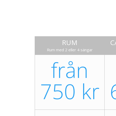
RUM
C
Rum med 2 eller 4 sängar
från
750 kr