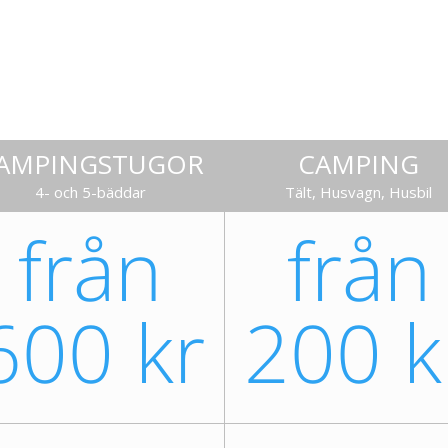
AMPINGSTUGOR
CAMPING
4- och 5-bäddar
Tält, Husvagn, Husbil
från
från
600 kr
200 k