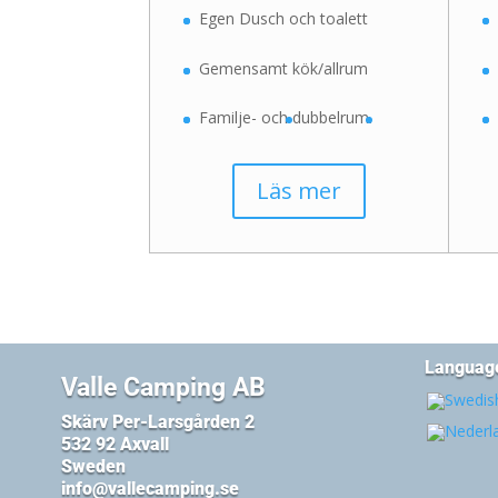
Egen Dusch och toalett
Gemensamt kök/allrum
Familje- och d
ubbelrum.
Läs mer
Languag
Valle Camping AB
Skärv Per-Larsgården 2
532 92 Axvall
Sweden
info@vallecamping.se