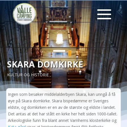
SKARA DOMKIRKE
KULTUR OG HISTORIE
Ingen som besøker middelalderbyen Skara, kan unngå å få
øye på Skara domkirke. Skara bispedømme er Sveriges
eldste, og domkirken er en av de største og eldste i landet.
Det antas at det har stått en kirke her helt siden 1000-tallet.
Arkeologiske funn fra blant annet Varnhems klosterkirke og
Kata gård
viser at kristendommen først fikk fotfeste