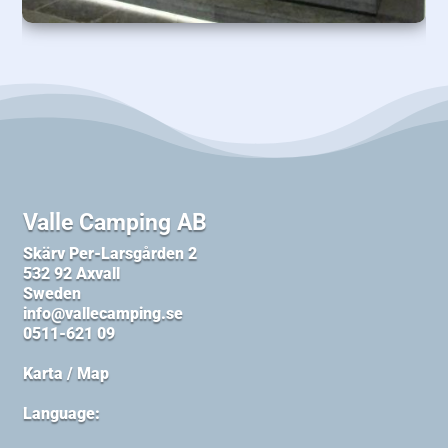
Valle Camping AB
Skärv Per-Larsgården 2
532 92 Axvall
Sweden
info@vallecamping.se
0511-621 09
Karta / Map
Language: