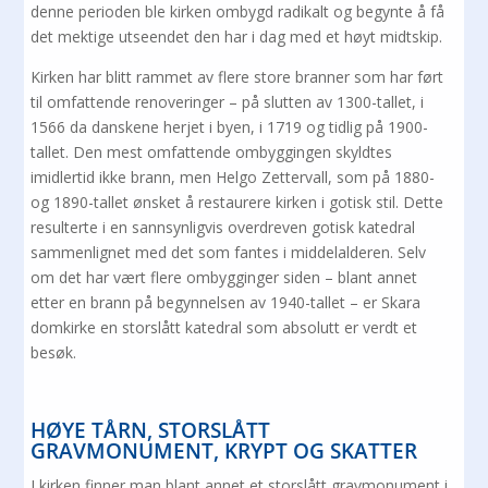
denne perioden ble kirken ombygd radikalt og begynte å få
det mektige utseendet den har i dag med et høyt midtskip.
Kirken har blitt rammet av flere store branner som har ført
til omfattende renoveringer – på slutten av 1300-tallet, i
1566 da danskene herjet i byen, i 1719 og tidlig på 1900-
tallet. Den mest omfattende ombyggingen skyldtes
imidlertid ikke brann, men Helgo Zettervall, som på 1880-
og 1890-tallet ønsket å restaurere kirken i gotisk stil. Dette
resulterte i en sannsynligvis overdreven gotisk katedral
sammenlignet med det som fantes i middelalderen. Selv
om det har vært flere ombygginger siden – blant annet
etter en brann på begynnelsen av 1940-tallet – er Skara
domkirke en storslått katedral som absolutt er verdt et
besøk.
HØYE TÅRN, STORSLÅTT
GRAVMONUMENT, KRYPT OG SKATTER
I kirken finner man blant annet et storslått gravmonument i