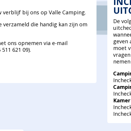
INC
UIT
verblijf bij ons op Valle Camping.
De volg
e verzameld die handig kan zijn om
uitche
wannee
geven 
 met ons opnemen via e-mail
moet ve
 511 621 09).
vragen 
nemen 
Campi
Inchec
Campi
Incheck
Kamer 
Incheck
Inchec