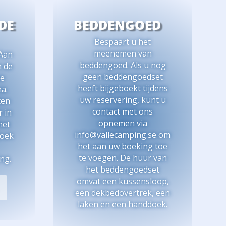
DE
BEDDENGOED
Bespaart u het
meenemen van
 Aan
beddengoed. Als u nog
n de
geen beddengoedset
ze
heeft bijgeboekt tijdens
a.
uw reservering, kunt u
ten
contact met ons
r in
opnemen via
het
info@vallecamping.se om
zoek
het aan uw boeking toe
te voegen. De huur van
ng.
het beddengoedset
omvat een kussensloop,
een dekbedovertrek, een
laken en een handdoek.