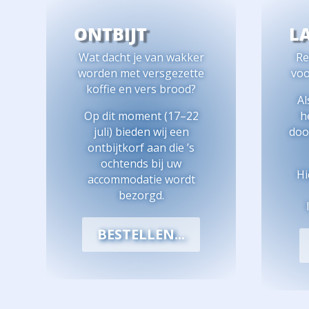
ONTBIJT
L
Wat dacht je van wakker
Re
worden met versgezette
voo
koffie en vers brood?
Al
Op dit moment (17–22
h
juli) bieden wij een
door
ontbijtkorf aan die ’s
ochtends bij uw
Hi
accommodatie wordt
bezorgd.
BESTELLEN...