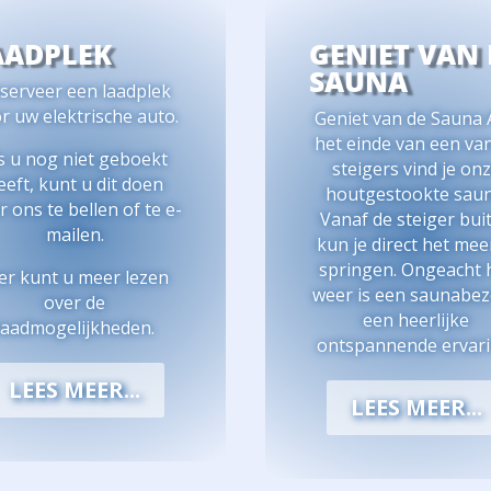
AADPLEK
GENIET VAN 
SAUNA
serveer een laadplek
r uw elektrische auto.
Geniet van de Sauna
het einde van een va
s u nog niet geboekt
steigers vind je on
eeft, kunt u dit doen
houtgestookte saun
 ons te bellen of te e-
Vanaf de steiger bui
mailen.
kun je direct het mee
springen. Ongeacht 
er kunt u meer lezen
weer is een saunabe
over de
een heerlijke
laadmogelijkheden.
ontspannende ervari
LEES MEER...
LEES MEER...