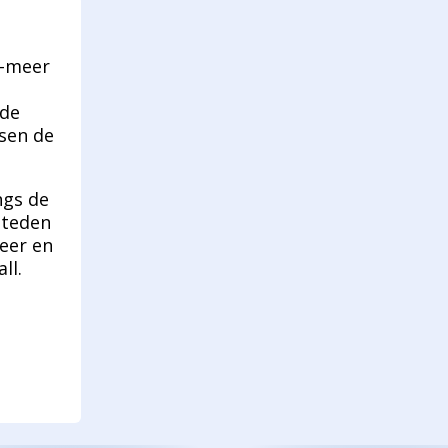
n-meer
e
 de
ssen de
ngs de
steden
eer en
ll.