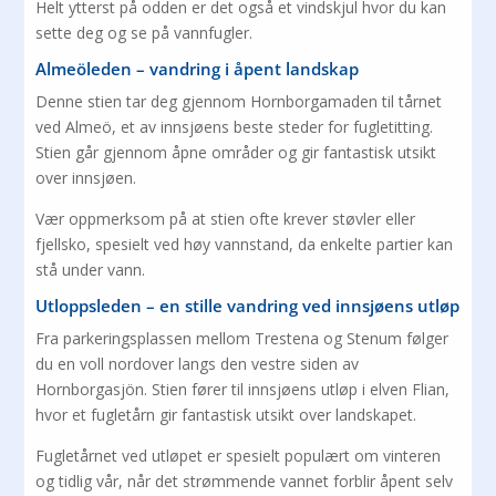
Helt ytterst på odden er det også et vindskjul hvor du kan
sette deg og se på vannfugler.
Almeöleden – vandring i åpent landskap
Denne stien tar deg gjennom Hornborgamaden til tårnet
ved Almeö, et av innsjøens beste steder for fugletitting.
Stien går gjennom åpne områder og gir fantastisk utsikt
over innsjøen.
Vær oppmerksom på at stien ofte krever støvler eller
fjellsko, spesielt ved høy vannstand, da enkelte partier kan
stå under vann.
Utloppsleden – en stille vandring ved innsjøens utløp
Fra parkeringsplassen mellom Trestena og Stenum følger
du en voll nordover langs den vestre siden av
Hornborgasjön. Stien fører til innsjøens utløp i elven Flian,
hvor et fugletårn gir fantastisk utsikt over landskapet.
Fugletårnet ved utløpet er spesielt populært om vinteren
og tidlig vår, når det strømmende vannet forblir åpent selv