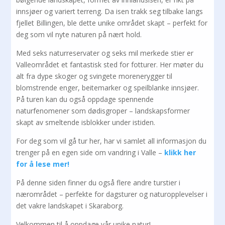
innsjøer og variert terreng. Da isen trakk seg tilbake langs
fjellet Billingen, ble dette unike området skapt – perfekt for
deg som vil nyte naturen på nært hold.
Med seks naturreservater og seks mil merkede stier er
Valleområdet et fantastisk sted for fotturer. Her møter du
alt fra dype skoger og svingete morenerygger til
blomstrende enger, beitemarker og speilblanke innsjøer.
På turen kan du også oppdage spennende
naturfenomener som dødisgroper – landskapsformer
skapt av smeltende isblokker under istiden.
For deg som vil gå tur her, har vi samlet all informasjon du
trenger på en egen side om vandring i Valle –
klikk
her
f
o
r
å
lese
mer
!
På denne siden finner du også flere andre turstier i
nærområdet – perfekte for dagsturer og naturopplevelser i
det vakre landskapet i Skaraborg.
Velkommen til å oppdage vår unike natur!