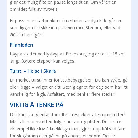
gjør det mulig å ta en pause langs stien. Om våren er
området fullt av hvitveis.
Et passende startpunkt er i nærheten av dyrekirkegården
som ligger et stykke inn på veien mot Stenum, eller ved
Götala herregård.
Flianleden
Løypa starter ved lysløypa i Petersburg og er totalt 15 km
lang. Kortere etapper kan velges.
Tursti – Helse i Skara
En merket tursti innenfor tettbebyggelsen. Du kan sykle, gå
eller jogge – valget er ditt. Særlig egnet for deg som har litt
vanskelig for å gå. Asfaltert, med benker flere steder.
VIKTIG Å TENKE PÅ
Det kan ikke gjentas for ofte – respekter allemannsretten!
Med allemannsretten følger ansvar og plikter. Det er for
eksempel ikke lov å knekke greiner, gjøre opp bål ved fare
for skogbrann eller gå inn på andres eiendom. Det er