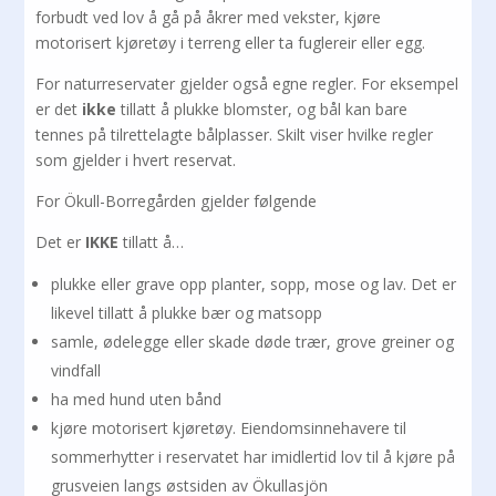
forbudt ved lov å gå på åkrer med vekster, kjøre
motorisert kjøretøy i terreng eller ta fuglereir eller egg.
For naturreservater gjelder også egne regler. For eksempel
er det
ikke
tillatt å plukke blomster, og bål kan bare
tennes på tilrettelagte bålplasser. Skilt viser hvilke regler
som gjelder i hvert reservat.
For Ökull-Borregården gjelder følgende
Det er
IKKE
tillatt å…
plukke eller grave opp planter, sopp, mose og lav. Det er
likevel tillatt å plukke bær og matsopp
samle, ødelegge eller skade døde trær, grove greiner og
vindfall
ha med hund uten bånd
kjøre motorisert kjøretøy. Eiendomsinnehavere til
sommerhytter i reservatet har imidlertid lov til å kjøre på
grusveien langs østsiden av Ökullasjön