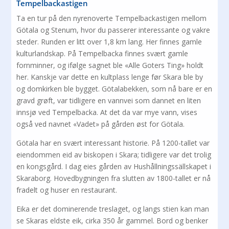
Tempelbackastigen
Ta en tur på den nyrenoverte Tempelbackastigen mellom
Götala og Stenum, hvor du passerer interessante og vakre
steder. Runden er litt over 1,8 km lang. Her finnes gamle
kulturlandskap. På Tempelbacka finnes svært gamle
fornminner, og ifølge sagnet ble «Alle Goters Ting» holdt
her. Kanskje var dette en kultplass lenge før Skara ble by
og domkirken ble bygget. Götalabekken, som nå bare er en
gravd grøft, var tidligere en vannvei som dannet en liten
innsjø ved Tempelbacka. At det da var mye vann, vises
også ved navnet «Vadet» på gården øst for Götala.
Götala har en svært interessant historie. På 1200-tallet var
eiendommen eid av biskopen i Skara; tidligere var det trolig
en kongsgård. I dag eies gården av Hushållningssällskapet i
Skaraborg. Hovedbygningen fra slutten av 1800-tallet er nå
fradelt og huser en restaurant.
Eika er det dominerende treslaget, og langs stien kan man
se Skaras eldste eik, cirka 350 år gammel. Bord og benker