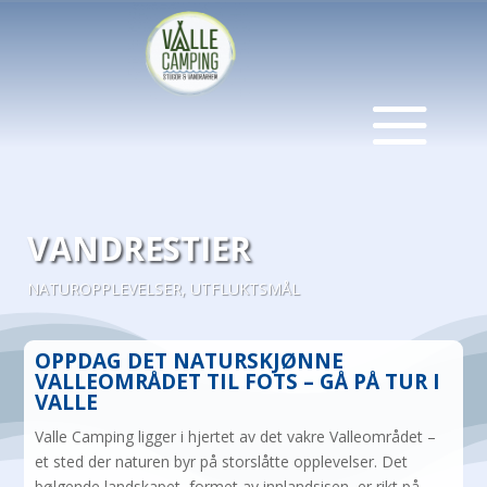
VANDRESTIER
NATUROPPLEVELSER
,
UTFLUKTSMÅL
OPPDAG DET NATURSKJØNNE
VALLEOMRÅDET TIL FOTS – GÅ PÅ TUR I
VALLE
Valle Camping ligger i hjertet av det vakre Valleområdet –
et sted der naturen byr på storslåtte opplevelser. Det
bølgende landskapet, formet av innlandsisen, er rikt på