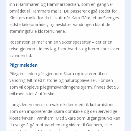
inn i Hammaren og Hammarsbacken, som en gang var
området til Hammars mølle. Du passerer også stedet for
Klosters mølle før du til slutt når Kata Gård, et av Sveriges
eldste kirkeområder, og avslutter vandringen blant de
stemningsfulle klosterruinene.
Rosenstien er mer enn en vakker spasertur – det er en
reise gjennom tidens lag, hvor hvert steg bærer spor av en
svunnen tid.
Pilgrimsleden
Pilegrimsleden går gjennom Skara og inviterer til en
vandring fylt med historie og naturopplevelser. For den
som vil oppleve pilegrimsvandringens sjarm, finnes det 50
mil med stier å utforske.
Langs leden møter du vakre kirker med rik kulturhistorie,
som den imponerende Skara domkirke og den ærverdige
klosterkirken i Varnhem. Med Skara som utgangspunkt kan
du velge å gå mot Varnhem og videre til Gudhem, eller