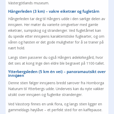
Västergötlands museum.
Hångerleden (3 km) – vakre eiketrær og fugletårn
Hångerleden tar deg til Hångers udde i den sørlige delen av
innsjøen. Her møter du varierte omgivelser med gamle
eiketrær, sumpskog og strandenger. Ved fugletårnet kan
du speide etter innsjøens karakteristiske fuglearter, og om
våren og høsten er det gode muligheter for å se traner på
nært hold.
Langs stien passerer du også Hångers ødekirkegård, hvor
det sies at kong Inge den eldre ble begravet på 1100-tallet.
Ytterbergsleden (5 km én vei) – panoramautsikt over
innsjøen
Denne stien følger innsjøens bredd sørover fra Hornborga
Naturum til Ytterbergs udde. Underveis kan du nyte vakker
utsikt over innsjøen og fuglerike strandenger.
Ved Vässtorp finnes en unik flora, og langs stien ligger en
gammeldags høylåve – et perfekt sted for en kaffepause.