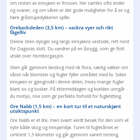
om resten av innsjøen er frossen. Her samles ofte ender
og svaner, og om våren er det gode muligheter for å se og
høre gråstrupedykkeren spille.
Orebacksleden (3,5 km) – vackra vyer och rikt
fågelliv
Denne stien slynger seg langs innsjøens vestside, rett nord
for Dagsnäs slott. Du vandrer på en åsrygg, som gir flott
utsikt over Hornborgasjön.
Stien går gjennom løvskog med rik flora, særlig vakker om
våren når blomster og fugler fyller området med liv. Siden
innsjøen er gjengrodd i denne delen, trives mange fugler
blant siv og busker. På ettermiddagen og kvelden unngår
du motlys, noe som gir perfekte forhold for fugletitting.
Ore Nabb (1,5 km) – en kort tur til et naturskjønt
utsiktspunkt
Ore Nabb er et lite, men svært verdt besøk for den som vil
nyte både skog og innsjømiljø. Turen til fugletårnet er
omtrent 1,5 kilometer og går gjennom variert terreng.