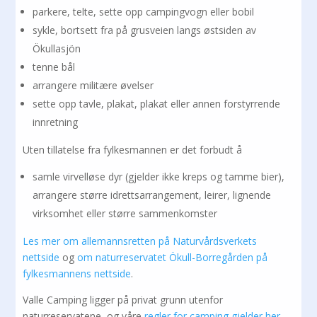
parkere, telte, sette opp campingvogn eller bobil
sykle, bortsett fra på grusveien langs østsiden av
Ökullasjön
tenne bål
arrangere militære øvelser
sette opp tavle, plakat, plakat eller annen forstyrrende
innretning
Uten tillatelse fra fylkesmannen er det forbudt å
samle virvelløse dyr (gjelder ikke kreps og tamme bier),
arrangere større idrettsarrangement, leirer, lignende
virksomhet eller større sammenkomster
Les mer om allemannsretten på Naturvårdsverkets
nettside
og
om naturreservatet Ökull-Borregården på
fylkesmannens nettside
.
Valle Camping ligger på privat grunn utenfor
naturreservatene, og våre
regler for camping gjelder her
.