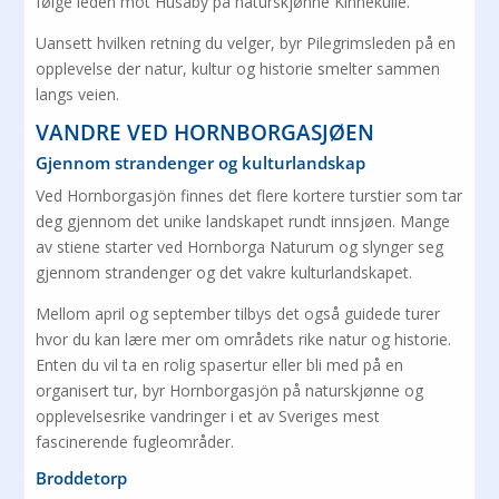
følge leden mot Husaby på naturskjønne Kinnekulle.
Uansett hvilken retning du velger, byr Pilegrimsleden på en
opplevelse der natur, kultur og historie smelter sammen
langs veien.
VANDRE VED HORNBORGASJØEN
Gjennom strandenger og kulturlandskap
Ved Hornborgasjön finnes det flere kortere turstier som tar
deg gjennom det unike landskapet rundt innsjøen. Mange
av stiene starter ved Hornborga Naturum og slynger seg
gjennom strandenger og det vakre kulturlandskapet.
Mellom april og september tilbys det også guidede turer
hvor du kan lære mer om områdets rike natur og historie.
Enten du vil ta en rolig spasertur eller bli med på en
organisert tur, byr Hornborgasjön på naturskjønne og
opplevelsesrike vandringer i et av Sveriges mest
fascinerende fugleområder.
Broddetorp