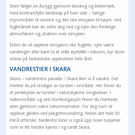
Stien følger en åsrygg gjennom løvskog og beitemark,
med kontrastfylte landskap på hver side – fattige
myrområder til venstre og den rike innsjøen til høyre. Ved
fugletårnet kan du sette deg ned og nyte den fredelige
atmosfæren og utsikten over innsjøen.
Enten du vil oppleve innsjøens rike fugleliv, nyte vakre
vandringer eller bare ta et stille øyeblikk i naturen, byr disse
stiene på fantastiske opplevelser hele året.
VANDRESTIER I SKARA
Skara – vandrerens paradis. I Skara liker vi å vandre. Det
merker du på utvalget av turstier i området. Her finner du
et perlekjede av turstier i naturskjønne omgivelser. I
Valleområdet og ved Hornborgasjön finner du merkede
stier gjennom vakre naturreservater. For deg som vil
oppleve gleden ved pilegrimsvandring, finnes det hele 50
mil å utforske. Nedenfor lister vi også opp noen turperler
som er litt mindre kjente i og rundt Skara.