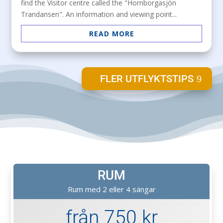
find the Visitor centre called the "Hornborgasjön
Trandansen". An information and viewing point...
READ MORE
FLER UTFLYKTSTIPS
RUM
Rum med 2 eller 4 sängar
från 750 kr